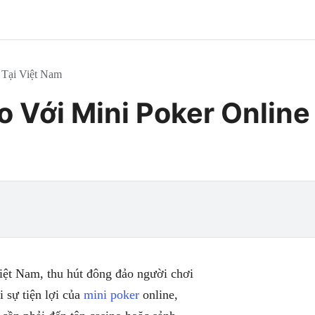
 Tại Việt Nam
 Với Mini Poker Online
 Việt Nam, thu hút đông đảo người chơi
 sự tiện lợi của
mini poker
online,