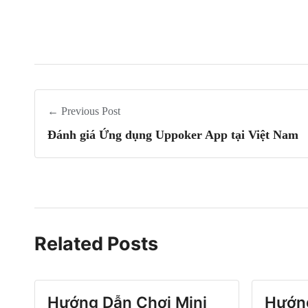
← Previous Post
Đánh giá Ứng dụng Uppoker App tại Việt Nam
Related Posts
Hướng Dẫn Chơi Mini
Hướng