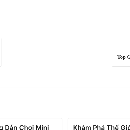
Top 
 Dẫn Chơi Mini
Khám Phá Thế Giớ