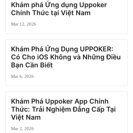
Khám phá Ứng dụng Uppoker
Chính Thức tại Việt Nam
Mar 12, 2026
Khám Phá Ứng Dụng UPPOKER:
Có Cho iOS Không và Những Điều
Bạn Cần Biết
Mar 6, 2026
Khám Phá Uppoker App Chính
Thức: Trải Nghiệm Đẳng Cấp Tại
Việt Nam
Mar 2, 2026