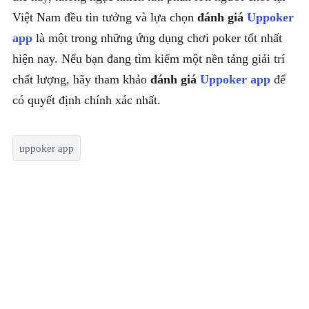
Việt Nam đều tin tưởng và lựa chọn
đánh giá
Uppoker
app
là một trong những ứng dụng chơi poker tốt nhất
hiện nay. Nếu bạn đang tìm kiếm một nền tảng giải trí
chất lượng, hãy tham khảo
đánh giá
Uppoker app
để
có quyết định chính xác nhất.
uppoker app