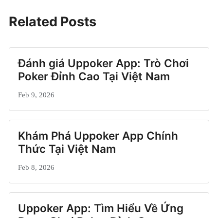
Related Posts
Đánh giá Uppoker App: Trò Chơi
Poker Đỉnh Cao Tại Việt Nam
Feb 9, 2026
Khám Phá Uppoker App Chính
Thức Tại Việt Nam
Feb 8, 2026
Uppoker App: Tìm Hiểu Về Ứng