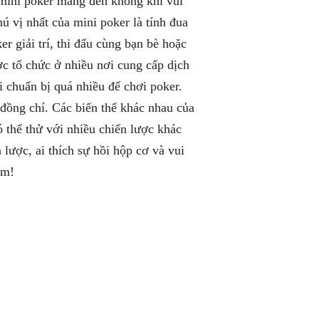
a mini poker mang đến không khí vui
ú vị nhất của mini poker là tính đua
r giải trí, thi đấu cùng bạn bè hoặc
ợc tổ chức ở nhiều nơi cung cấp dịch
i chuẩn bị quá nhiều để chơi poker.
 đồng chí. Các biến thể khác nhau của
 thể thử với nhiều chiến lược khác
 lược, ai thích sự hồi hộp cơ và vui
ệm!