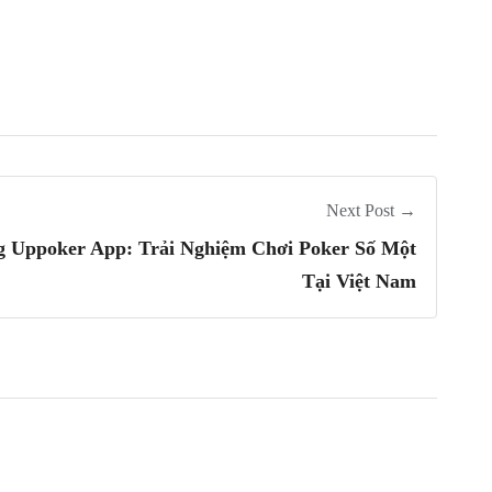
Next Post →
 Uppoker App: Trải Nghiệm Chơi Poker Số Một
Tại Việt Nam