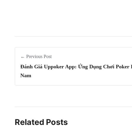
← Previous Post
Đánh Giá Uppoker App: Ứng Dụng Chơi Poker 
Nam
Related Posts