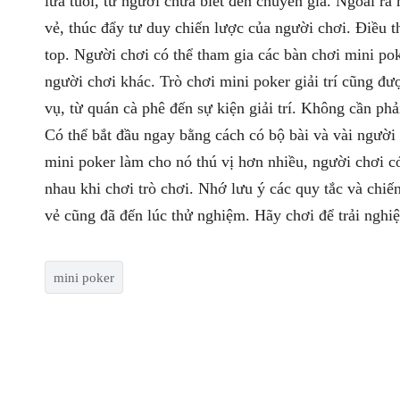
lứa tuổi, từ người chưa biết đến chuyên gia. Ngoài r
vẻ, thúc đẩy tư duy chiến lược của người chơi. Điều th
top. Người chơi có thể tham gia các bàn chơi mini poke
người chơi khác. Trò chơi mini poker giải trí cũng đư
vụ, từ quán cà phê đến sự kiện giải trí. Không cần phả
Có thể bắt đầu ngay bằng cách có bộ bài và vài người
mini poker làm cho nó thú vị hơn nhiều, người chơi có
nhau khi chơi trò chơi. Nhớ lưu ý các quy tắc và chiến
vẻ cũng đã đến lúc thử nghiệm. Hãy chơi để trải nghi
mini poker